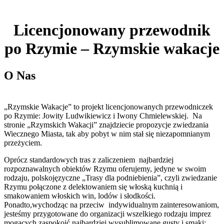
Licencjonowany przewodnik
po Rzymie – Rzymskie wakacje
O Nas
„Rzymskie Wakacje” to projekt licencjonowanych przewodniczek
po Rzymie: Jowity Ludwikiewicz i Iwony Chmielewskiej. Na
stronie „Rzymskich Wakacji” znajdziecie propozycje zwiedzania
Wiecznego Miasta, tak aby pobyt w nim stał się niezapomnianym
przeżyciem.
Oprócz standardowych tras z zaliczeniem najbardziej
rozpoznawalnych obiektów Rzymu oferujemy, jedyne w swoim
rodzaju, polskojęzyczne „Trasy dla podniebienia”, czyli zwiedzanie
Rzymu połączone z delektowaniem się włoską kuchnią i
smakowaniem włoskich win, lodów i słodkości.
Ponadto,wychodząc na przeciw indywidualnym zainteresowaniom,
jesteśmy przygotowane do organizacji wszelkiego rodzaju imprez
mogących zaspokoić najbardziej wysublimowane gusty i smaki;