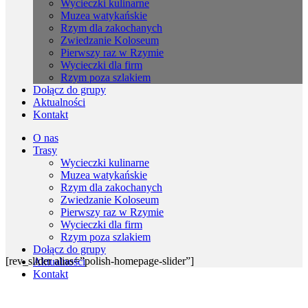
Wycieczki kulinarne
Muzea watykańskie
Rzym dla zakochanych
Zwiedzanie Koloseum
Pierwszy raz w Rzymie
Wycieczki dla firm
Rzym poza szlakiem
Dołącz do grupy
Aktualności
Kontakt
O nas
Trasy
Wycieczki kulinarne
Muzea watykańskie
Rzym dla zakochanych
Zwiedzanie Koloseum
Pierwszy raz w Rzymie
Wycieczki dla firm
Rzym poza szlakiem
Dołącz do grupy
[rev_slider alias=”polish-homepage-slider”]
Aktualności
Kontakt