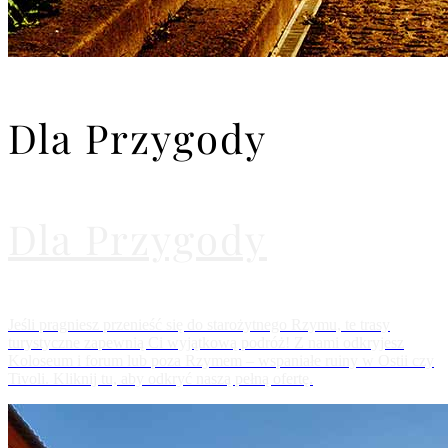
Dla Przygody
Dla Przygody
Jeśli pragniesz przenieść się do starożytnego Rzymu, te trasy
turystyczne zapewnią Ci wyjątkową podróż! Z nami odkryjesz
Koloseum i forum lub poza Rzymem – wspaniałe ruiny w Ostii czy
Tivoli. Kliknij tu, aby odkryć naszą pełną ofertę.