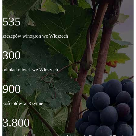
535
szczepów winogron we Włoszech
300
odmian oliwek we Włoszech
900
kościołów w Rzymie
3.800