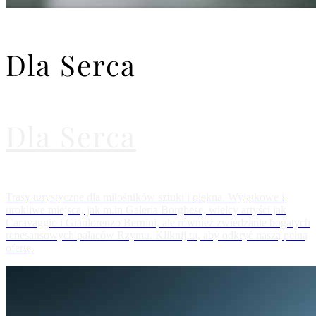
Dla Serca
Dla Serca
Trasy turystyczne dla miłośników sztuki i piękna. Wyjątkowe i
urokliwe miejsca, jak m.in Galeria Borghese, wielcy artyści jak
Caravaggio i Gianlorenzo Bernini, ale również zwiedzanie bogatych
renesansowych pałaców Rzymu. Kliknij tu, aby odkryć naszą pełną
ofertę.