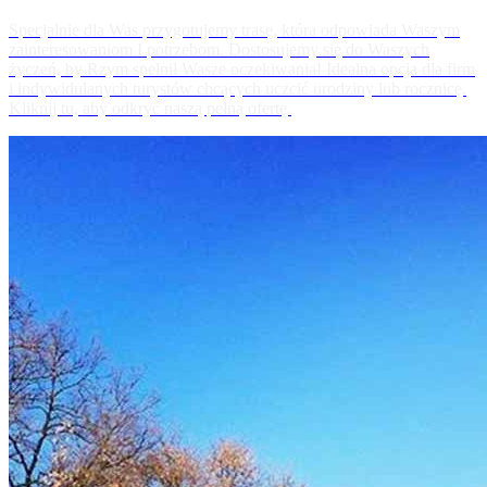
Specjalnie dla Was przygotujemy trasę, która odpowiada Waszym
zainteresowaniom I potrzebom. Dostosujemy się do Waszych
życzeń, by Rzym spełnił Wasze oczekiwania! Idealna opcja dla firm
i indywidulanych turystów chcących uczcić urodziny lub rocznicę.
Kliknij tu, aby odkryć naszą pełną ofertę.