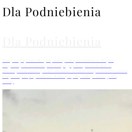
Dla Podniebienia
Dla Podniebienia
Trasy turystyczne dla tych, którzy chcą zasmakować Rzym!
Degustacje w restauracjach tradycyjnych rzymskich dań w
towarzystwie znawcy win i smaków. A także trasy z kosztowaniem
miejscowych przysmaków. Kliknij tu, aby odkryć naszą pełną
ofertę.