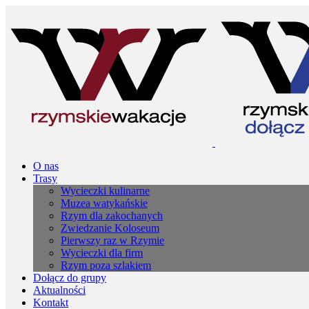
O nas
Trasy
Wycieczki kulinarne
Muzea watykańskie
Rzym dla zakochanych
Zwiedzanie Koloseum
Pierwszy raz w Rzymie
Wycieczki dla firm
Rzym poza szlakiem
Dołącz do grupy
Aktualności
Kontakt