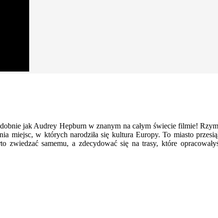
bnie jak Audrey Hepburn w znanym na całym świecie filmie! Rzymski
ia miejsc, w których narodziła się kultura Europy. To miasto przesią
warto zwiedzać samemu, a zdecydować się na trasy, które opracowa