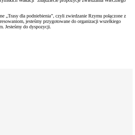
zymskich Wakacji” znajdziecie propozycje zwiedzania Wiecznego
e „Trasy dla podniebienia”, czyli zwiedzanie Rzymu połączone z
resowaniom, jesteśmy przygotowane do organizacji wszelkiego
. Jesteśmy do dyspozycji.