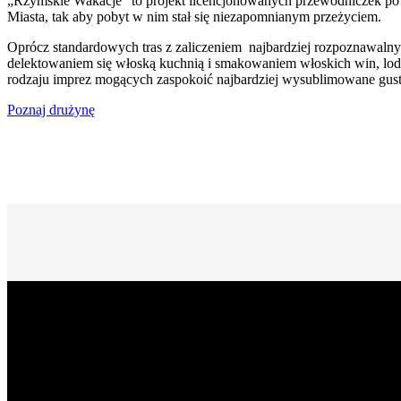
„Rzymskie Wakacje” to projekt licencjonowanych przewodniczek po
Miasta, tak aby pobyt w nim stał się niezapomnianym przeżyciem.
Oprócz standardowych tras z zaliczeniem najbardziej rozpoznawalny
delektowaniem się włoską kuchnią i smakowaniem włoskich win, lod
rodzaju imprez mogących zaspokoić najbardziej wysublimowane gust
Poznaj drużynę