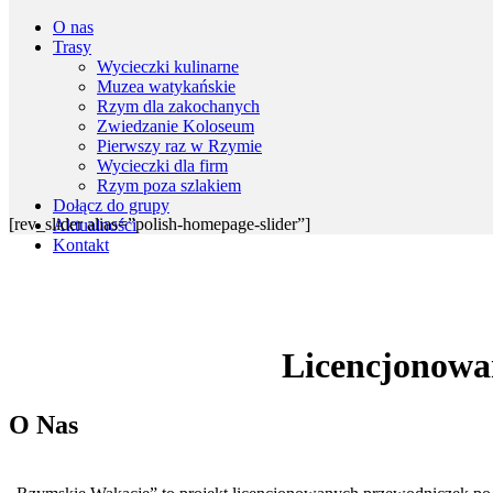
O nas
Trasy
Wycieczki kulinarne
Muzea watykańskie
Rzym dla zakochanych
Zwiedzanie Koloseum
Pierwszy raz w Rzymie
Wycieczki dla firm
Rzym poza szlakiem
Dołącz do grupy
[rev_slider alias=”polish-homepage-slider”]
Aktualności
Kontakt
Licencjonowa
O Nas