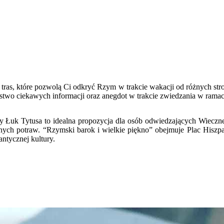
u tras, które pozwolą Ci odkryć Rzym w trakcie wakacji od różnych st
stwo ciekawych informacji oraz anegdot w trakcie zwiedzania w rama
uk Tytusa to idealna propozycja dla osób odwiedzających Wieczne Mi
nych potraw. “Rzymski barok i wielkie piękno” obejmuje Plac Hiszpańs
ntycznej kultury.