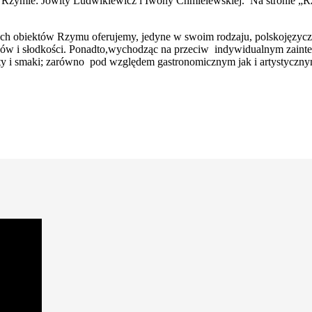
 Rzymie: Jowity Ludwikiewicz i Iwony Chmielewskiej. Na stronie „R
ch obiektów Rzymu oferujemy, jedyne w swoim rodzaju, polskojęzyczn
ów i słodkości. Ponadto,wychodząc na przeciw indywidualnym zainte
y i smaki; zarówno pod względem gastronomicznym jak i artystycznym