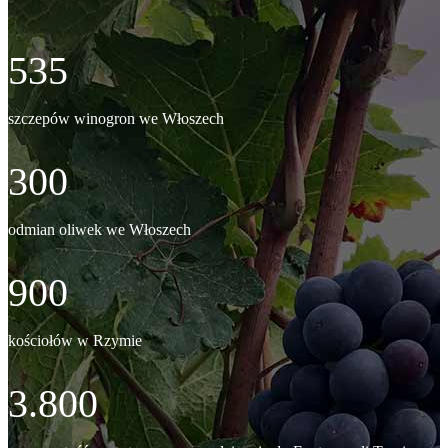
535
szczepów winogron we Włoszech
300
odmian oliwek we Włoszech
900
kościołów w Rzymie
3.800