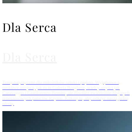
Dla Serca
Dla Serca
Trasy turystyczne dla miłośników sztuki i piękna. Wyjątkowe i
urokliwe miejsca, jak m.in Galeria Borghese, wielcy artyści jak
Caravaggio i Gianlorenzo Bernini, ale również zwiedzanie bogatych
renesansowych pałaców Rzymu. Kliknij tu, aby odkryć naszą pełną
ofertę.