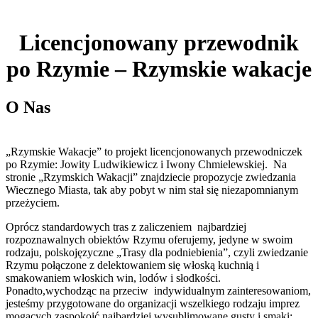
Licencjonowany przewodnik
po Rzymie – Rzymskie wakacje
O Nas
„Rzymskie Wakacje” to projekt licencjonowanych przewodniczek
po Rzymie: Jowity Ludwikiewicz i Iwony Chmielewskiej. Na
stronie „Rzymskich Wakacji” znajdziecie propozycje zwiedzania
Wiecznego Miasta, tak aby pobyt w nim stał się niezapomnianym
przeżyciem.
Oprócz standardowych tras z zaliczeniem najbardziej
rozpoznawalnych obiektów Rzymu oferujemy, jedyne w swoim
rodzaju, polskojęzyczne „Trasy dla podniebienia”, czyli zwiedzanie
Rzymu połączone z delektowaniem się włoską kuchnią i
smakowaniem włoskich win, lodów i słodkości.
Ponadto,wychodząc na przeciw indywidualnym zainteresowaniom,
jesteśmy przygotowane do organizacji wszelkiego rodzaju imprez
mogących zaspokoić najbardziej wysublimowane gusty i smaki;