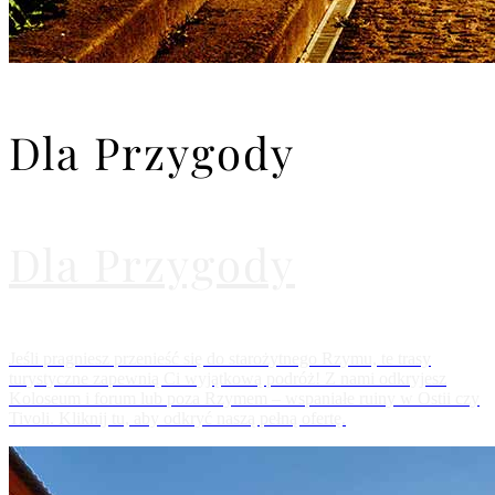
Dla Przygody
Dla Przygody
Jeśli pragniesz przenieść się do starożytnego Rzymu, te trasy
turystyczne zapewnią Ci wyjątkową podróż! Z nami odkryjesz
Koloseum i forum lub poza Rzymem – wspaniałe ruiny w Ostii czy
Tivoli. Kliknij tu, aby odkryć naszą pełną ofertę.