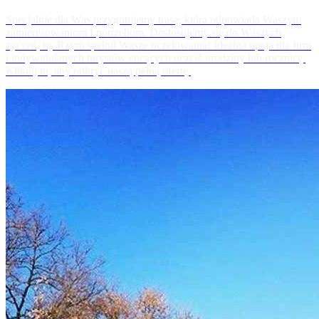
Specjalnie dla Was przygotujemy trasę, która odpowiada Waszym
zainteresowaniom I potrzebom. Dostosujemy się do Waszych
życzeń, by Rzym spełnił Wasze oczekiwania! Idealna opcja dla firm
i indywidulanych turystów chcących uczcić urodziny lub rocznicę.
Kliknij tu, aby odkryć naszą pełną ofertę.