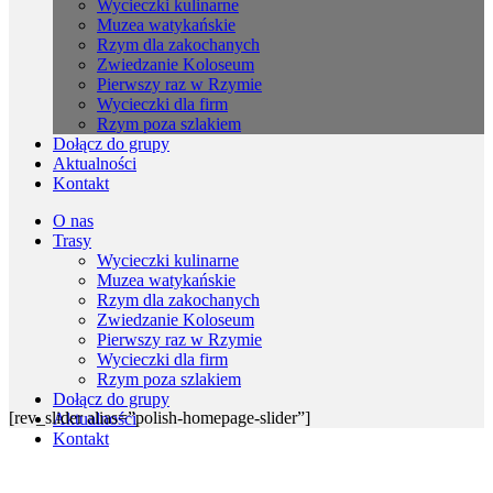
Wycieczki kulinarne
Muzea watykańskie
Rzym dla zakochanych
Zwiedzanie Koloseum
Pierwszy raz w Rzymie
Wycieczki dla firm
Rzym poza szlakiem
Dołącz do grupy
Aktualności
Kontakt
O nas
Trasy
Wycieczki kulinarne
Muzea watykańskie
Rzym dla zakochanych
Zwiedzanie Koloseum
Pierwszy raz w Rzymie
Wycieczki dla firm
Rzym poza szlakiem
Dołącz do grupy
[rev_slider alias=”polish-homepage-slider”]
Aktualności
Kontakt