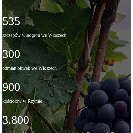
535
szczepów winogron we Włoszech
300
odmian oliwek we Włoszech
900
kościołów w Rzymie
3.800