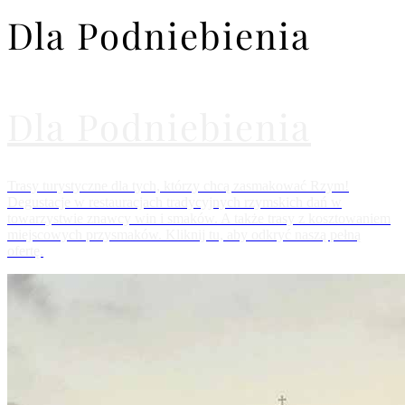
Dla Podniebienia
Dla Podniebienia
Trasy turystyczne dla tych, którzy chcą zasmakować Rzym!
Degustacje w restauracjach tradycyjnych rzymskich dań w
towarzystwie znawcy win i smaków. A także trasy z kosztowaniem
miejscowych przysmaków. Kliknij tu, aby odkryć naszą pełną
ofertę.