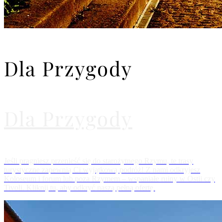
Dla Przygody
Dla Przygody
Jeśli pragniesz przenieść się do starożytnego Rzymu, te trasy
turystyczne zapewnią Ci wyjątkową podróż! Z nami odkryjesz
Koloseum i forum lub poza Rzymem – wspaniałe ruiny w Ostii czy
Tivoli. Kliknij tu, aby odkryć naszą pełną ofertę.