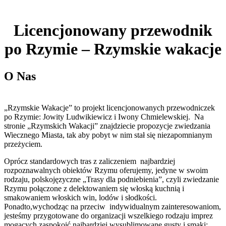
Licencjonowany przewodnik
po Rzymie – Rzymskie wakacje
O Nas
„Rzymskie Wakacje” to projekt licencjonowanych przewodniczek
po Rzymie: Jowity Ludwikiewicz i Iwony Chmielewskiej. Na
stronie „Rzymskich Wakacji” znajdziecie propozycje zwiedzania
Wiecznego Miasta, tak aby pobyt w nim stał się niezapomnianym
przeżyciem.
Oprócz standardowych tras z zaliczeniem najbardziej
rozpoznawalnych obiektów Rzymu oferujemy, jedyne w swoim
rodzaju, polskojęzyczne „Trasy dla podniebienia”, czyli zwiedzanie
Rzymu połączone z delektowaniem się włoską kuchnią i
smakowaniem włoskich win, lodów i słodkości.
Ponadto,wychodząc na przeciw indywidualnym zainteresowaniom,
jesteśmy przygotowane do organizacji wszelkiego rodzaju imprez
mogących zaspokoić najbardziej wysublimowane gusty i smaki;