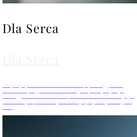
Dla Serca
Dla Serca
Trasy turystyczne dla miłośników sztuki i piękna. Wyjątkowe i
urokliwe miejsca, jak m.in Galeria Borghese, wielcy artyści jak
Caravaggio i Gianlorenzo Bernini, ale również zwiedzanie bogatych
renesansowych pałaców Rzymu. Kliknij tu, aby odkryć naszą pełną
ofertę.