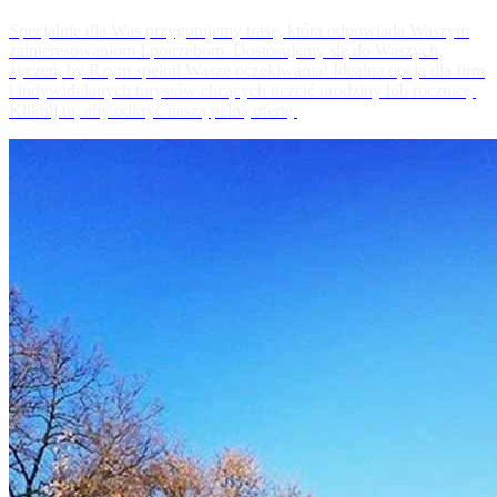
Specjalnie dla Was przygotujemy trasę, która odpowiada Waszym
zainteresowaniom I potrzebom. Dostosujemy się do Waszych
życzeń, by Rzym spełnił Wasze oczekiwania! Idealna opcja dla firm
i indywidulanych turystów chcących uczcić urodziny lub rocznicę.
Kliknij tu, aby odkryć naszą pełną ofertę.