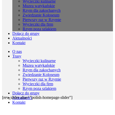
Wycieczki kulinarne
Muzea watykańskie
Rzym dla zakochanych
Zwiedzanie Koloseum
Pierwszy raz w Rzymie
Wycieczki dla firm
Rzym poza szlakiem
Dołącz do grupy
Aktualności
Kontakt
O nas
Trasy
Wycieczki kulinarne
Muzea watykańskie
Rzym dla zakochanych
Zwiedzanie Koloseum
Pierwszy raz w Rzymie
Wycieczki dla firm
Rzym poza szlakiem
Dołącz do grupy
[rev_slider alias=”polish-homepage-slider”]
Aktualności
Kontakt