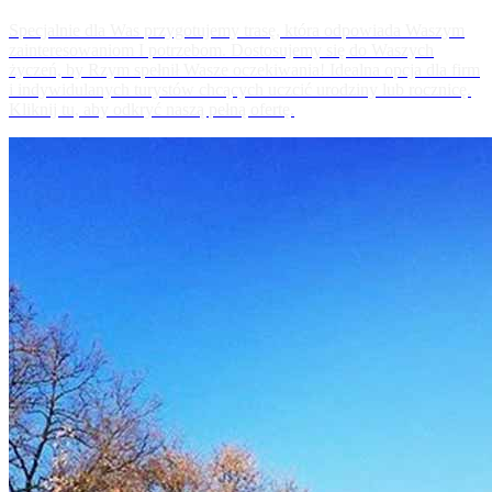
Specjalnie dla Was przygotujemy trasę, która odpowiada Waszym
zainteresowaniom I potrzebom. Dostosujemy się do Waszych
życzeń, by Rzym spełnił Wasze oczekiwania! Idealna opcja dla firm
i indywidulanych turystów chcących uczcić urodziny lub rocznicę.
Kliknij tu, aby odkryć naszą pełną ofertę.