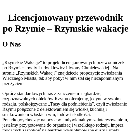
Licencjonowany przewodnik
po Rzymie – Rzymskie wakacje
O Nas
„Rzymskie Wakacje” to projekt licencjonowanych przewodniczek
po Rzymie: Jowity Ludwikiewicz i Iwony Chmielewskiej. Na
stronie „Rzymskich Wakacji” znajdziecie propozycje zwiedzania
Wiecznego Miasta, tak aby pobyt w nim stał się niezapomnianym
przeżyciem.
Oprócz standardowych tras z zaliczeniem najbardziej
rozpoznawalnych obiektów Rzymu oferujemy, jedyne w swoim
rodzaju, polskojęzyczne „Trasy dla podniebienia”, czyli zwiedzanie
Rzymu połączone z delektowaniem się włoską kuchnią i
smakowaniem włoskich win, lodów i słodkości.
Ponadto,wychodząc na przeciw indywidualnym zainteresowaniom,
jesteśmy przygotowane do organizacji wszelkiego rodzaju imprez
mogących zaspokoić najbardziej wysublimowane gusty i smaki;