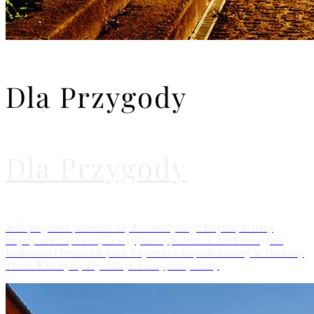
Dla Przygody
Dla Przygody
Jeśli pragniesz przenieść się do starożytnego Rzymu, te trasy
turystyczne zapewnią Ci wyjątkową podróż! Z nami odkryjesz
Koloseum i forum lub poza Rzymem – wspaniałe ruiny w Ostii czy
Tivoli. Kliknij tu, aby odkryć naszą pełną ofertę.