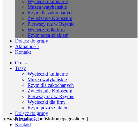
Wycieczki kulinarne
Muzea watykańskie
Rzym dla zakochanych
Zwiedzanie Koloseum
Pierwszy raz w Rzymie
Wycieczki dla firm
Rzym poza szlakiem
Dołącz do grupy
Aktualności
Kontakt
O nas
Trasy
Wycieczki kulinarne
Muzea watykańskie
Rzym dla zakochanych
Zwiedzanie Koloseum
Pierwszy raz w Rzymie
Wycieczki dla firm
Rzym poza szlakiem
Dołącz do grupy
[rev_slider alias=”polish-homepage-slider”]
Aktualności
Kontakt