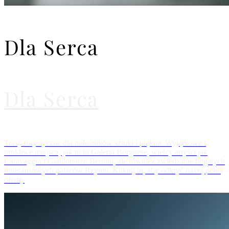
Dla Serca
Dla Serca
Trasy turystyczne dla miłośników sztuki i piękna. Wyjątkowe i
urokliwe miejsca, jak m.in Galeria Borghese, wielcy artyści jak
Caravaggio i Gianlorenzo Bernini, ale również zwiedzanie bogatych
renesansowych pałaców Rzymu. Kliknij tu, aby odkryć naszą pełną
ofertę.