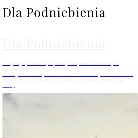
Dla Podniebienia
Dla Podniebienia
Trasy turystyczne dla tych, którzy chcą zasmakować Rzym!
Degustacje w restauracjach tradycyjnych rzymskich dań w
towarzystwie znawcy win i smaków. A także trasy z kosztowaniem
miejscowych przysmaków. Kliknij tu, aby odkryć naszą pełną
ofertę.