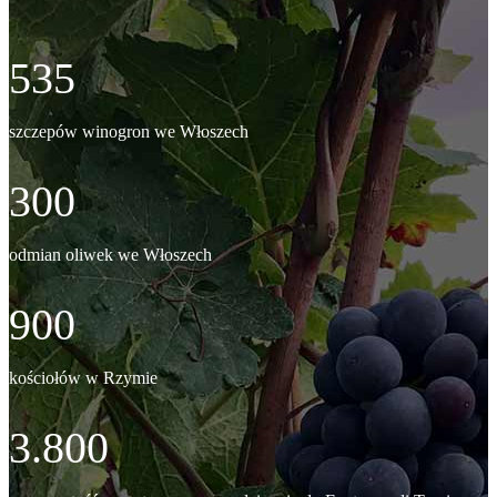
535
szczepów winogron we Włoszech
300
odmian oliwek we Włoszech
900
kościołów w Rzymie
3.800