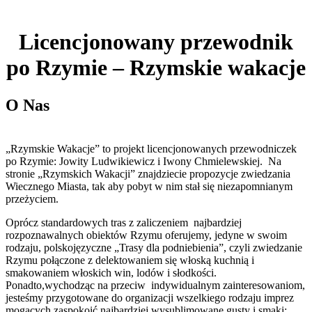
Licencjonowany przewodnik
po Rzymie – Rzymskie wakacje
O Nas
„Rzymskie Wakacje” to projekt licencjonowanych przewodniczek
po Rzymie: Jowity Ludwikiewicz i Iwony Chmielewskiej. Na
stronie „Rzymskich Wakacji” znajdziecie propozycje zwiedzania
Wiecznego Miasta, tak aby pobyt w nim stał się niezapomnianym
przeżyciem.
Oprócz standardowych tras z zaliczeniem najbardziej
rozpoznawalnych obiektów Rzymu oferujemy, jedyne w swoim
rodzaju, polskojęzyczne „Trasy dla podniebienia”, czyli zwiedzanie
Rzymu połączone z delektowaniem się włoską kuchnią i
smakowaniem włoskich win, lodów i słodkości.
Ponadto,wychodząc na przeciw indywidualnym zainteresowaniom,
jesteśmy przygotowane do organizacji wszelkiego rodzaju imprez
mogących zaspokoić najbardziej wysublimowane gusty i smaki;