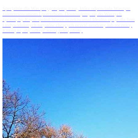
Specjalnie dla Was przygotujemy trasę, która odpowiada Waszym
zainteresowaniom I potrzebom. Dostosujemy się do Waszych
życzeń, by Rzym spełnił Wasze oczekiwania! Idealna opcja dla firm
i indywidulanych turystów chcących uczcić urodziny lub rocznicę.
Kliknij tu, aby odkryć naszą pełną ofertę.