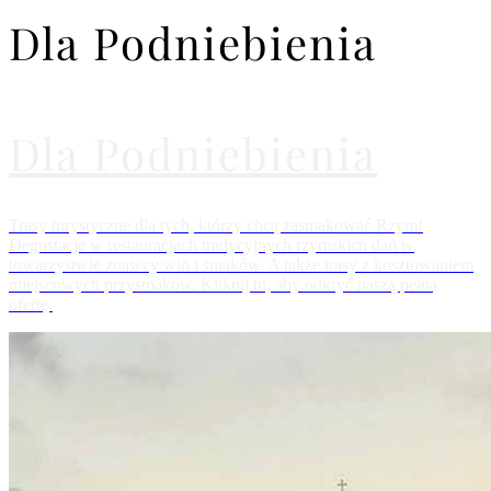
Dla Podniebienia
Dla Podniebienia
Trasy turystyczne dla tych, którzy chcą zasmakować Rzym!
Degustacje w restauracjach tradycyjnych rzymskich dań w
towarzystwie znawcy win i smaków. A także trasy z kosztowaniem
miejscowych przysmaków. Kliknij tu, aby odkryć naszą pełną
ofertę.