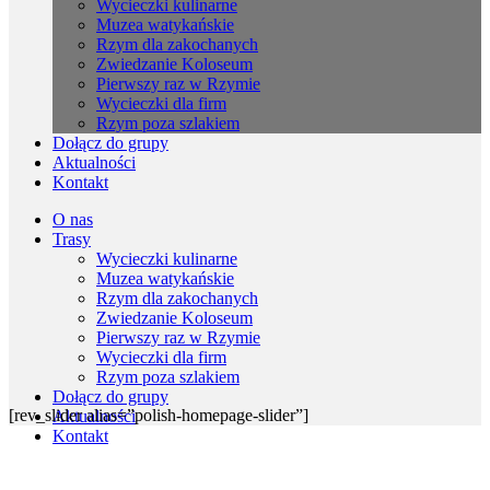
Wycieczki kulinarne
Muzea watykańskie
Rzym dla zakochanych
Zwiedzanie Koloseum
Pierwszy raz w Rzymie
Wycieczki dla firm
Rzym poza szlakiem
Dołącz do grupy
Aktualności
Kontakt
O nas
Trasy
Wycieczki kulinarne
Muzea watykańskie
Rzym dla zakochanych
Zwiedzanie Koloseum
Pierwszy raz w Rzymie
Wycieczki dla firm
Rzym poza szlakiem
Dołącz do grupy
[rev_slider alias=”polish-homepage-slider”]
Aktualności
Kontakt