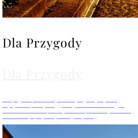
Dla Przygody
Dla Przygody
Jeśli pragniesz przenieść się do starożytnego Rzymu, te trasy
turystyczne zapewnią Ci wyjątkową podróż! Z nami odkryjesz
Koloseum i forum lub poza Rzymem – wspaniałe ruiny w Ostii czy
Tivoli. Kliknij tu, aby odkryć naszą pełną ofertę.