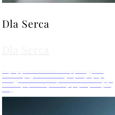
Dla Serca
Dla Serca
Trasy turystyczne dla miłośników sztuki i piękna. Wyjątkowe i
urokliwe miejsca, jak m.in Galeria Borghese, wielcy artyści jak
Caravaggio i Gianlorenzo Bernini, ale również zwiedzanie bogatych
renesansowych pałaców Rzymu. Kliknij tu, aby odkryć naszą pełną
ofertę.