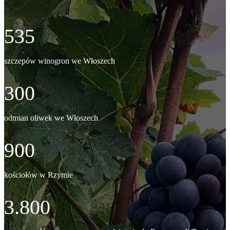
535
szczepów winogron we Włoszech
300
odmian oliwek we Włoszech
900
kościołów w Rzymie
3.800