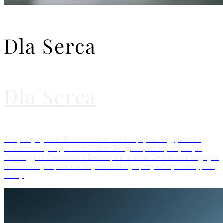
Dla Serca
Dla Serca
Trasy turystyczne dla miłośników sztuki i piękna. Wyjątkowe i
urokliwe miejsca, jak m.in Galeria Borghese, wielcy artyści jak
Caravaggio i Gianlorenzo Bernini, ale również zwiedzanie bogatych
renesansowych pałaców Rzymu. Kliknij tu, aby odkryć naszą pełną
ofertę.