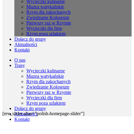
Wycieczki kulinarne
Muzea watykańskie
Rzym dla zakochanych
Zwiedzanie Koloseum
Pierwszy raz w Rzymie
Wycieczki dla firm
Rzym poza szlakiem
Dołącz do grupy
Aktualności
Kontakt
O nas
Trasy
Wycieczki kulinarne
Muzea watykańskie
Rzym dla zakochanych
Zwiedzanie Koloseum
Pierwszy raz w Rzymie
Wycieczki dla firm
Rzym poza szlakiem
Dołącz do grupy
[rev_slider alias=”polish-homepage-slider”]
Aktualności
Kontakt