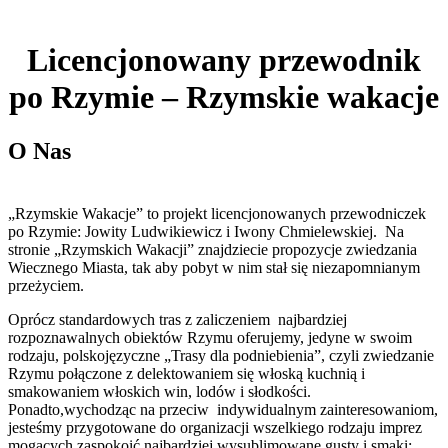
Licencjonowany przewodnik
po Rzymie – Rzymskie wakacje
O Nas
„Rzymskie Wakacje” to projekt licencjonowanych przewodniczek
po Rzymie: Jowity Ludwikiewicz i Iwony Chmielewskiej. Na
stronie „Rzymskich Wakacji” znajdziecie propozycje zwiedzania
Wiecznego Miasta, tak aby pobyt w nim stał się niezapomnianym
przeżyciem.
Oprócz standardowych tras z zaliczeniem najbardziej
rozpoznawalnych obiektów Rzymu oferujemy, jedyne w swoim
rodzaju, polskojęzyczne „Trasy dla podniebienia”, czyli zwiedzanie
Rzymu połączone z delektowaniem się włoską kuchnią i
smakowaniem włoskich win, lodów i słodkości.
Ponadto,wychodząc na przeciw indywidualnym zainteresowaniom,
jesteśmy przygotowane do organizacji wszelkiego rodzaju imprez
mogących zaspokoić najbardziej wysublimowane gusty i smaki;