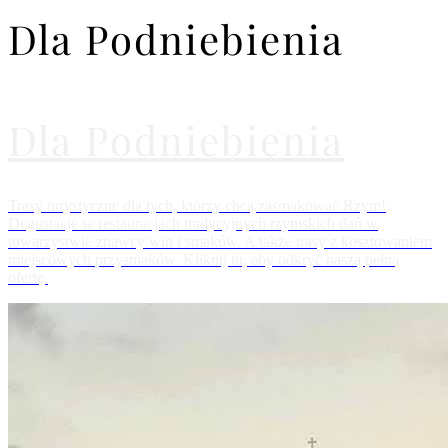
Dla Podniebienia
Dla Podniebienia
Trasy turystyczne dla tych, którzy chcą zasmakować Rzym!
Degustacje w restauracjach tradycyjnych rzymskich dań w
towarzystwie znawcy win i smaków. A także trasy z kosztowaniem
miejscowych przysmaków. Kliknij tu, aby odkryć naszą pełną
ofertę.