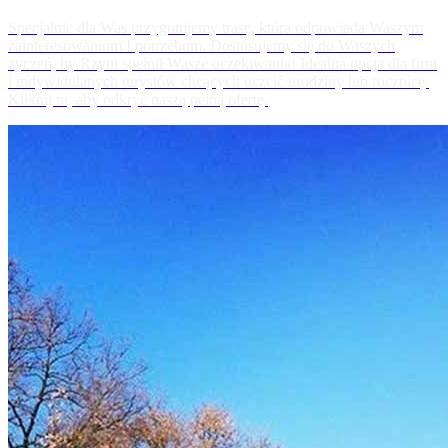
Specjalnie dla Was przygotujemy trasę, która odpowiada Waszym
zainteresowaniom I potrzebom. Dostosujemy się do Waszych
życzeń, by Rzym spełnił Wasze oczekiwania! Idealna opcja dla firm
i indywidulanych turystów chcących uczcić urodziny lub rocznicę.
Kliknij tu, aby odkryć naszą pełną ofertę.