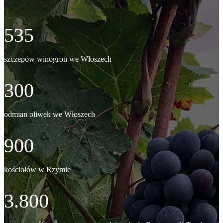
535
szczepów winogron we Włoszech
300
odmian oliwek we Włoszech
900
kościołów w Rzymie
3.800