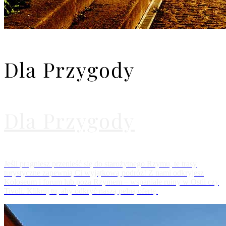
Dla Przygody
Dla Przygody
Jeśli pragniesz przenieść się do starożytnego Rzymu, te trasy
turystyczne zapewnią Ci wyjątkową podróż! Z nami odkryjesz
Koloseum i forum lub poza Rzymem – wspaniałe ruiny w Ostii czy
Tivoli. Kliknij tu, aby odkryć naszą pełną ofertę.